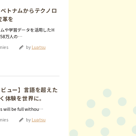
さん】ベトナムからテクノロ
変革を
ムや学習データを活用したH
58万人の…
nies
by
Luatsu
インタビュー】言語を超えた
く体験を世界に。
 will be full withou…
nies
by
Luatsu