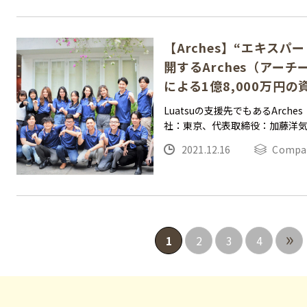
【Arches】“エキス
開するArches（アー
による1億8,000万円
Luatsuの支援先でもあるArch
社：東京、代表取締役：加藤洋
2021.12.16
Compa
»
1
2
3
4