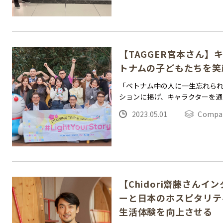
【TAGGER宮本さん】
トナムの子どもたちを笑
「ベトナム中の人に一生忘れら
ションに掲げ、キャラクターを通
2023.05.01
Compa
【Chidori齋藤さん
ーと日本のホスピタリテ
生活体験を向上させる