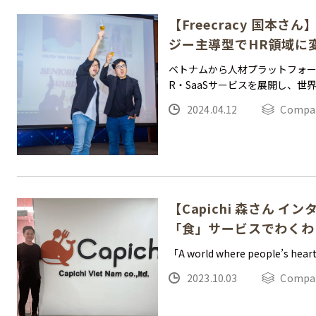
【Freecracy 国本
ジー主導型でHR領域に
ベトナムから人材プラットフォー
R・SaaSサービスを展開し、世界
2024.04.12
Compa
【Capichi 森さん 
「食」サービスでわくわ
「A world where people’s hearts
2023.10.03
Compa