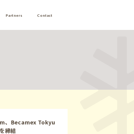
Partners
Contact
nam、Becamex Tokyu
を締結