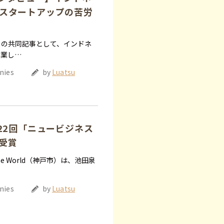
スタートアップの苦労
）との共同記事として、インドネ
起業し…
nies
by
Luatsu
d】第22回「ニュービジネス
受賞
The World（神戸市）は、池田泉
nies
by
Luatsu