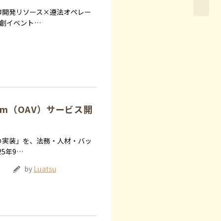
市開発リソース×遵法オペレー
共創イベント…
etnam（OAV）サービス開
の実装」を、法務・人材・バッ
25年9…
by
Luatsu