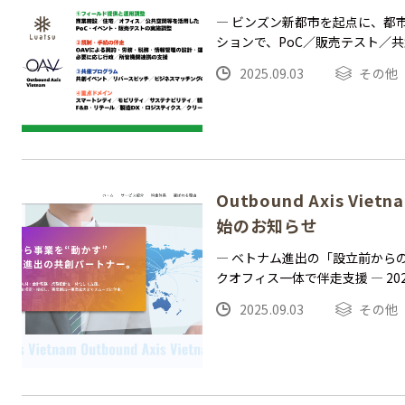
— ビンズン新都市を起点に、都
ションで、PoC／販売テスト／
2025.09.03
その他
Outbound Axis Vi
始のお知らせ
— ベトナム進出の「設立前から
クオフィス一体で伴走支援 — 20
2025.09.03
その他